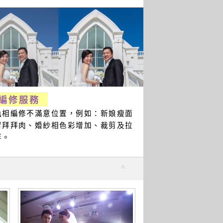
編修服務
執相編修不滿意位置，例如：新娘瘦面
臂拜拜肉、婚紗相色彩增加、裁剪及拉
等。
^