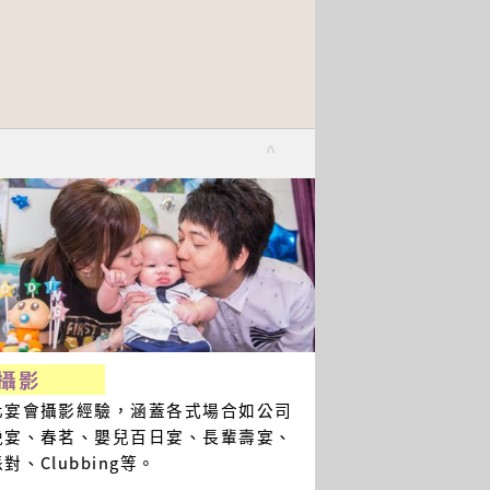
^
攝影
化宴會攝影經驗，涵蓋各式場合如公司
晚宴、春茗、嬰兒百日宴、長輩壽宴、
對、Clubbing等。